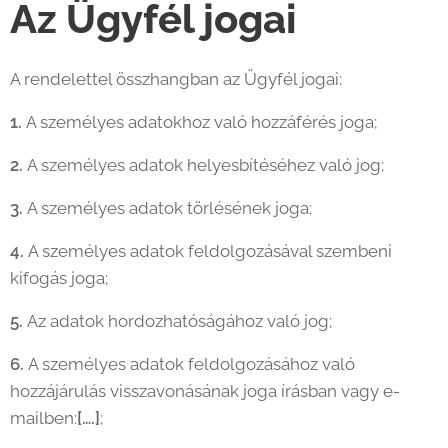
Az Ügyfél jogai
A rendelettel összhangban az Ügyfél jogai:
1.
A személyes adatokhoz való hozzáférés joga;
2.
A személyes adatok helyesbítéséhez való jog;
3.
A személyes adatok törlésének joga;
4.
A személyes adatok feldolgozásával szembeni
kifogás joga;
5.
Az adatok hordozhatóságához való jog;
6.
A személyes adatok feldolgozásához való
hozzájárulás visszavonásának joga írásban vagy e-
mailben:
[….]
;