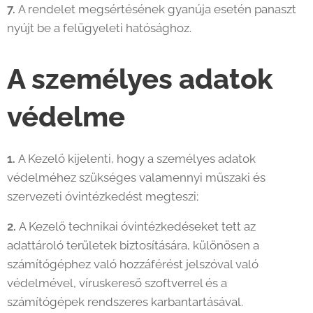
7.
A rendelet megsértésének gyanúja esetén panaszt
nyújt be a felügyeleti hatósághoz.
A személyes adatok
védelme
1.
A Kezelő kijelenti, hogy a személyes adatok
védelméhez szükséges valamennyi műszaki és
szervezeti óvintézkedést megteszi;
2.
A Kezelő technikai óvintézkedéseket tett az
adattároló területek biztosítására, különösen a
számítógéphez való hozzáférést jelszóval való
védelmével, víruskereső szoftverrel és a
számítógépek rendszeres karbantartásával.