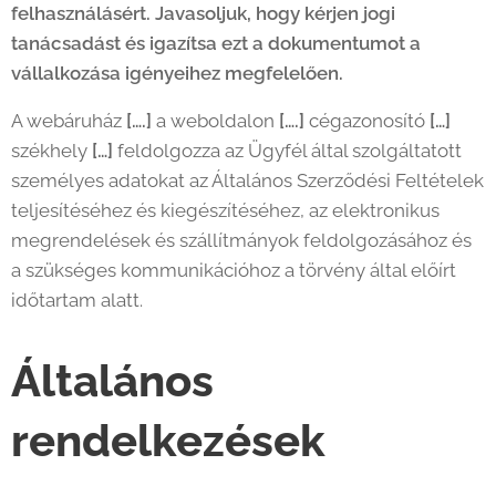
felhasználásért. Javasoljuk, hogy kérjen jogi
tanácsadást és igazítsa ezt a dokumentumot a
vállalkozása igényeihez megfelelően.
A webáruház
[….]
a weboldalon
[….]
cégazonosító
[…]
székhely
[…]
feldolgozza az Ügyfél által szolgáltatott
személyes adatokat az Általános Szerződési Feltételek
teljesítéséhez és kiegészítéséhez, az elektronikus
megrendelések és szállítmányok feldolgozásához és
a szükséges kommunikációhoz a törvény által előírt
időtartam alatt.
Általános
rendelkezések