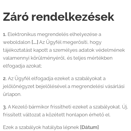
Záró rendelkezések
1.
Elektronikus megrendelés elhelyezése a
weboldalon
[….]
Az Ügyfél megerősíti, hogy
tájékoztatást kapott a személyes adatok védelmének
valamennyi körülményéről, és teljes mértékben
elfogadja azokat;
2.
Az Ügyfél elfogadja ezeket a szabályokat a
jelölőnégyzet bejelölésével a megrendelési vásárlási
űrlapon.
3.
A Kezelő bármikor frissítheti ezeket a szabályokat. Új,
frissített változat a közétett honlapon érhető el.
Ezek a szabályok hatályba lépnek
[Dátum]