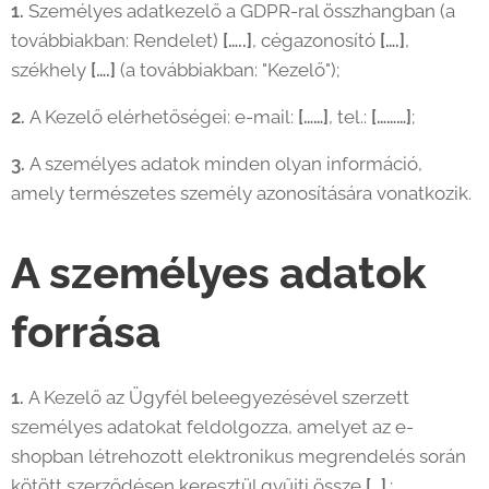
1.
Személyes adatkezelő a GDPR-ral összhangban (a
továbbiakban: Rendelet)
[…..]
, cégazonosító
[….]
,
székhely
[….]
(a továbbiakban: "Kezelő");
2.
A Kezelő elérhetőségei: e-mail:
[……]
, tel.:
[………]
;
3.
A személyes adatok minden olyan információ,
amely természetes személy azonosítására vonatkozik.
A személyes adatok
forrása
1.
A Kezelő az Ügyfél beleegyezésével szerzett
személyes adatokat feldolgozza, amelyet az e-
shopban létrehozott elektronikus megrendelés során
kötött szerződésen keresztül gyűjti össze
[…]
.;