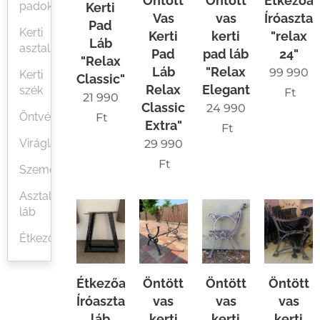
Öntött
Öntött
Étkezőas
padok
Kerti
Vas
vas
Íróasztal
Pad
Kerti
Kerti
kerti
"relax
Láb
asztal
Pad
pad láb
24"
"Relax
Láb
"Relax
99 990
Kerti
Classic"
Relax
Elegant"
szék
Ft
21 990
Classic
24 990
Öntvények
Ft
Extra"
Ft
Virágládák
29 990
Ft
Szeméttárolók
Asztal
láb
Étkezőasztal
Étkezőasztal,
Öntött
Öntött
Öntött
Íróasztal
vas
vas
vas
láb
kerti
kerti
kerti