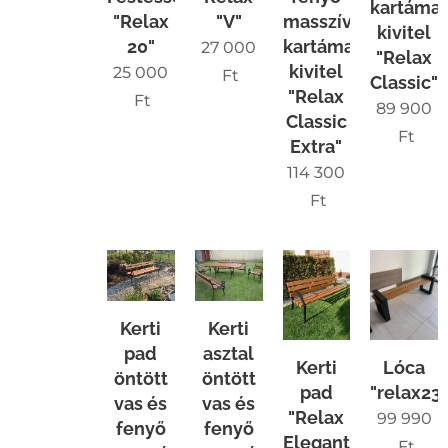
kartáma
"Relax
"V"
masszív
kivitel
20"
kartámaszos
27 000
"Relax
kivitel
25 000
Ft
Classic"
"Relax
Ft
89 900
Classic
Ft
Extra"
114 300
Ft
Kerti
Kerti
pad
asztal
Kerti
Lóca
öntött
öntött
pad
"relax23
vas és
vas és
"Relax
99 990
fenyő
fenyő
Elegant"
Ft