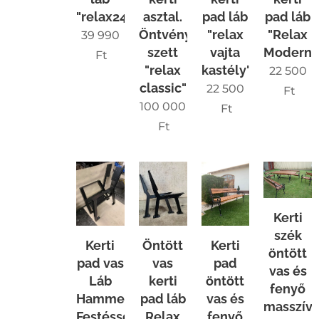
"relax24"
asztal.
pad láb
pad láb
Öntvény
"relax
"Relax
39 990
szett
vajta
Modern"
Ft
"relax
kastély"
22 500
classic"
22 500
Ft
100 000
Ft
Ft
Kerti
szék
Kerti
Öntött
Kerti
öntött
pad vas
vas
pad
vas és
Láb
kerti
öntött
fenyő
Hammerite
pad láb
vas és
masszív
Festéssel
Relax
fenyő