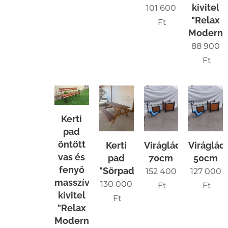
kivitel
101 600
"Relax
Ft
Modern"
88 900
Ft
Kerti
pad
öntött
Kerti
Virágláda
Viráglád
vas és
pad
70cm
50cm
fenyő
"Sörpad"
152 400
127 000
masszív
130 000
Ft
Ft
kivitel
Ft
"Relax
Modern