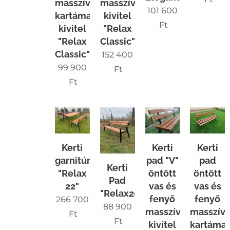
masszív
masszív
101 600
kartámaszos
kivitel
Ft
kivitel
"Relax
"Relax
Classic"
Classic"
152 400
99 900
Ft
Ft
Kerti
Kerti
Kerti
pad "V"
garnitúra
pad
Kerti
öntött
"Relax
öntött
Pad
vas és
22"
vas és
"Relax20"
fenyő
fenyő
266 700
88 900
masszív
masszív
Ft
Ft
kivitel
kartáma