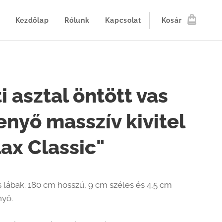
Kezdőlap
Rólunk
Kapcsolat
Kosár
i asztal öntött vas
enyő masszív kivitel
ax Classic"
s lábak. 180 cm hosszú, 9 cm széles és 4,5 cm
nyő.