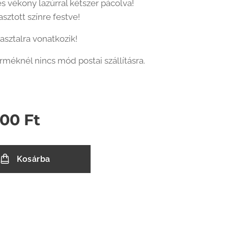
s vékony lazúrral kétszer pácolva!
asztott színre festve!
 asztalra vonatkozik!
rméknél nincs mód postai szállításra.
400
Ft
Kosárba