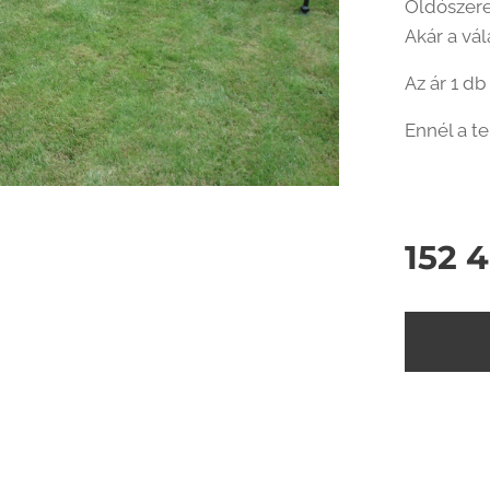
Oldószere
Akár a vál
Az ár 1 db
Ennél a te
152 