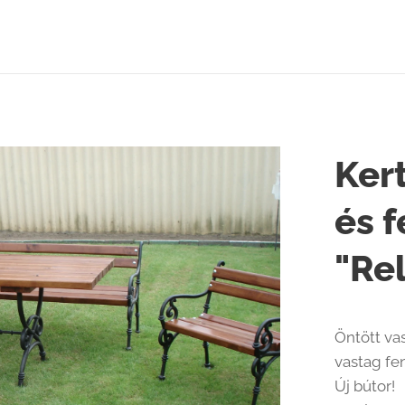
Kert
és f
"Rel
Öntött va
vastag fe
Új bútor!