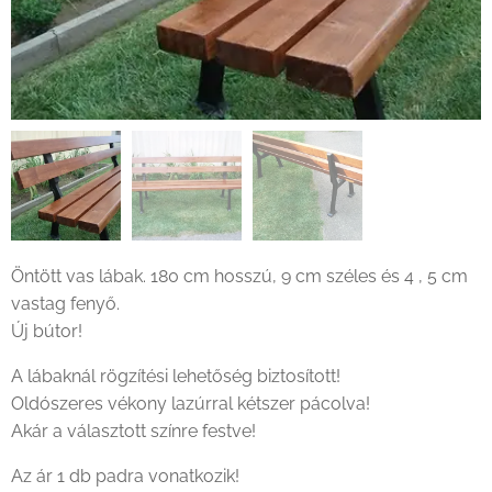
Öntött vas lábak. 180 cm hosszú, 9 cm széles és 4 , 5 cm
vastag fenyő.
Új bútor!
A lábaknál rögzítési lehetőség biztosított!
Oldószeres vékony lazúrral kétszer pácolva!
Akár a választott színre festve!
Az ár 1 db padra vonatkozik!