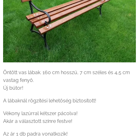
Öntött vas lábak. 160 cm hosszú, 7 cm széles és 4,5 cm
vastag fenyő.
Új bútor!
A lábaknál rögzítési lehetőség biztosított!
Vékony lazúrral kétszer pácolva!
Akár a választott színre festve!
Az ár 1 db padra vonatkozik!