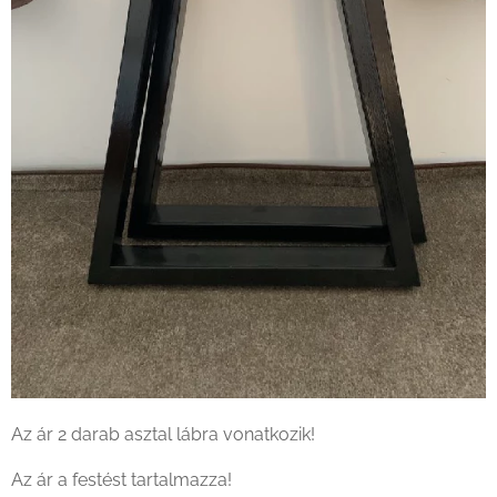
Az ár 2 darab asztal lábra vonatkozik!
Az ár a festést tartalmazza!